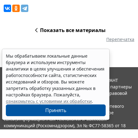
Показать все материалы
Перепечатка
Мы обрабатываем локальные данные
браузера и используем инструменты
аналитики в целях улучшения и обеспечения
работоспособности сайта, статистических
© ООО "НПП "ГАРАНТ-СЕРВИС", 2026. Система ГАРАНТ
исследований и обзоров. Вы можете
выпускается с 1990 года. Компания "Гарант" и ее партнеры
запретить обработку указанных данных в
являются участниками Российской ассоциации правовой
настройках браузера. Пожалуйста,
информации ГАРАНТ.
ознакомьтесь с условиями их обработки
.
Портал ГАРАНТ.РУ зарегистрирован в качестве сетевого
Принять
издания Федеральной службой по надзору в сфере
связи,информационных технологий и массовых
коммуникаций (Роскомнадзором), Эл № ФС77-58365 от 18
июня 2014 года.