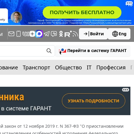
м
Войти
Eng
Перейти в систему ГАРАНТ
ование
Транспорт
Общество
IT
Профессия
П
 закон от 12 ноября 2019 г. N 367-ФЗ "О приостановлении
и установлении особенностей исполнения федерального