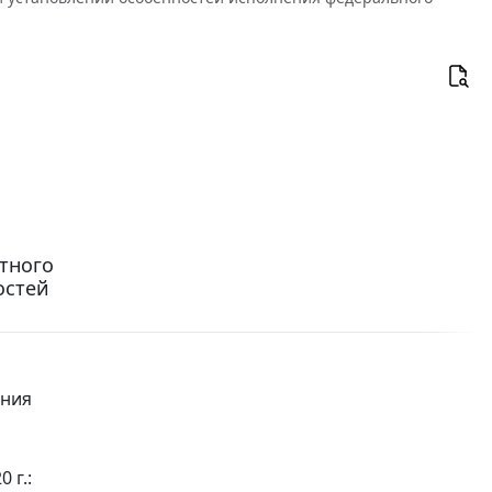
тного
остей
ения
 г.: