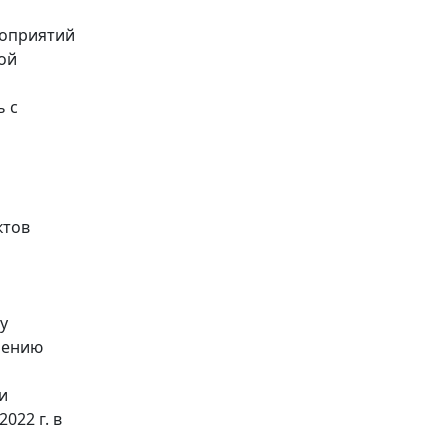
роприятий
ой
ь с
ктов
у
нению
и
022 г. в