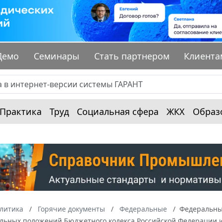
Демо
Семинары
Стать партнером
Клиента
Практика
Труд
Социальная сфера
ЖКХ
Образ
алитика
Горячие документы
Федеральные
Федеральный
ельных положений Бюджетного кодекса Российской Федерации 