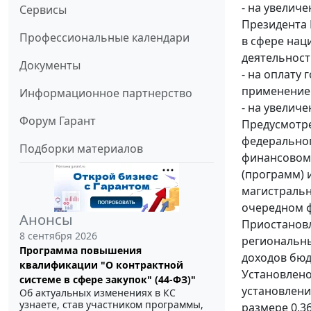
- на увелич
Сервисы
Президента 
Профессиональные календари
в сфере нац
деятельност
Документы
- на оплату 
применением
Информационное партнерство
- на увелич
Форум Гарант
Предусмотре
федеральног
Подборки материалов
финансовом 
(программ) 
магистральн
очередном ф
Анонсы
Приостановл
8 сентября 2026
региональны
Программа повышения
доходов бюд
квалификации "О контрактной
Установлено
системе в сфере закупок" (44-ФЗ)"
установлени
Об актуальных изменениях в КС
узнаете, став участником программы,
размере 0,36