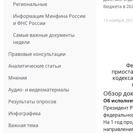
Региональные
бюджета в 202
Информация Минфина России
13 ноября 201
и ФНС России
Самые важные документы
недели
Правовые консультации
Фе
Аналитические статьи
приоста
кодекс
Мнения
Аудио- и видеоматериалы
Обзор до
Об исполне
Результаты опросов
Президент Р
Инфографика
федеральног
На 1 год пр
Важная тема
направления