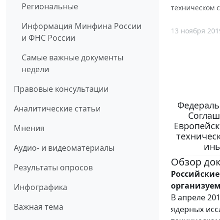
Региональные
техническом с
Информация Минфина России
13 ноября 201
и ФНС России
Самые важные документы
недели
Правовые консультации
Федеральн
Аналитические статьи
Соглаш
Европейск
Мнения
техническ
ины
Аудио- и видеоматериалы
Обзор до
Результаты опросов
Российские
организуем
Инфографика
В апреле 20
Важная тема
ядерных исс