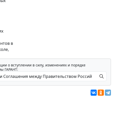
ных
их
нтов в
оле,
ции о вступлении в силу, изменениях и порядке
мы ГАРАНТ: