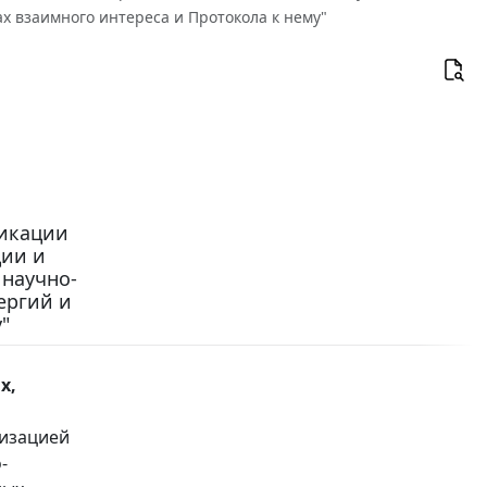
х взаимного интереса и Протокола к нему"
фикации
ции и
 научно-
ергий и
"
х,
низацией
-