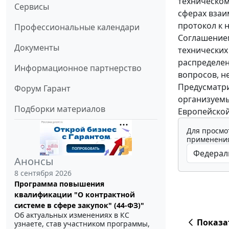
техническом
Сервисы
сферах взаи
протокол к 
Профессиональные календари
Соглашением
Документы
технических
распределен
Информационное партнерство
вопросов, н
Предусматри
Форум Гарант
организуемы
Подборки материалов
Европейской
Для просмо
применения
Анонсы
8 сентября 2026
Программа повышения
квалификации "О контрактной
системе в сфере закупок" (44-ФЗ)"
Об актуальных изменениях в КС
Показа
узнаете, став участником программы,