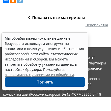
Показать все материалы
Перепечатка
Мы обрабатываем локальные данные
браузера и используем инструменты
аналитики в целях улучшения и обеспечения
работоспособности сайта, статистических
© ООО "НПП "ГАРАНТ-СЕРВИС", 2026. Система ГАРАНТ
исследований и обзоров. Вы можете
выпускается с 1990 года. Компания "Гарант" и ее партнеры
запретить обработку указанных данных в
являются участниками Российской ассоциации правовой
настройках браузера. Пожалуйста,
информации ГАРАНТ.
ознакомьтесь с условиями их обработки
.
Портал ГАРАНТ.РУ зарегистрирован в качестве сетевого
Принять
издания Федеральной службой по надзору в сфере
связи,информационных технологий и массовых
коммуникаций (Роскомнадзором), Эл № ФС77-58365 от 18
июня 2014 года.
16+