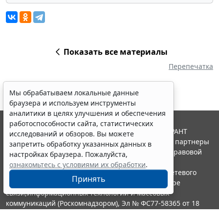
Показать все материалы
Перепечатка
Мы обрабатываем локальные данные
браузера и используем инструменты
аналитики в целях улучшения и обеспечения
работоспособности сайта, статистических
© ООО "НПП "ГАРАНТ-СЕРВИС", 2026. Система ГАРАНТ
исследований и обзоров. Вы можете
выпускается с 1990 года. Компания "Гарант" и ее партнеры
запретить обработку указанных данных в
являются участниками Российской ассоциации правовой
настройках браузера. Пожалуйста,
информации ГАРАНТ.
ознакомьтесь с условиями их обработки
.
Портал ГАРАНТ.РУ зарегистрирован в качестве сетевого
Принять
издания Федеральной службой по надзору в сфере
связи,информационных технологий и массовых
коммуникаций (Роскомнадзором), Эл № ФС77-58365 от 18
июня 2014 года.