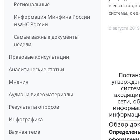
Региональные
в ее состав,
системы, к ее
Информация Минфина России
и ФНС России
6 августа 2019
Самые важные документы
недели
Правовые консультации
Аналитические статьи
Постано
утвержде
Мнения
систем
входящим
Аудио- и видеоматериалы
сети, о
Результаты опросов
информац
информаци
Инфографика
Обзор до
Определен
Важная тема
оформления