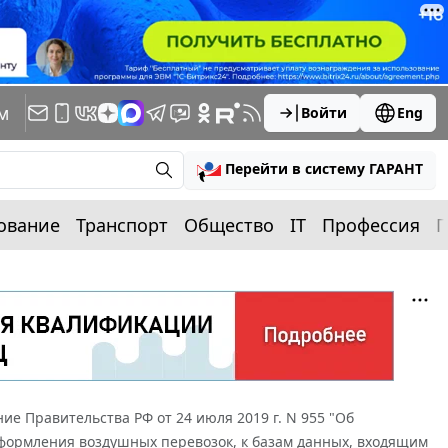
м
Войти
Eng
Перейти в систему ГАРАНТ
ование
Транспорт
Общество
IT
Профессия
П
ие Правительства РФ от 24 июля 2019 г. N 955 "Об
ормления воздушных перевозок, к базам данных, входящим