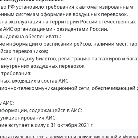
во РФ установило требования к автоматизированным
нным системам оформления воздушных перевозок.
на эксплуатация на территории России отечественных
 АИС организациями - резидентами России.
мы должна обеспечивать:
ие информации о расписании рейсов, наличии мест, тар
ейсах перевозчиков;
ние и продажу билетов, регистрацию пассажиров и бага
внутренних воздушных перевозок.
 требования:
нных, входящих в состав АИС;
ционно-телекоммуникационной сети, обеспечивающей 
у АИС;
информации, содержащейся в АИС;
 функционирования АИС.
е вступает в силу с 31 октября 2021 г.
тра актуального текста документа и получения полной информа