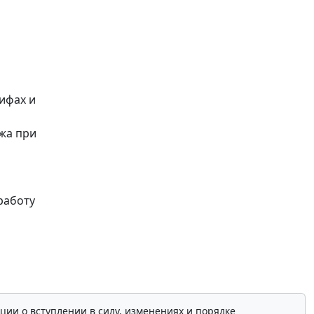
ифах и
жа при
работу
ции о вступлении в силу, изменениях и порядке