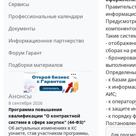
Сервисы
Правительст
информацио
Профессиональные календари
Предусмотре
компонентов
Документы
Такие систе
Информационное партнерство
- отображен
сборах на р
Форум Гарант
- бронирова
выполнении 
Подборки материалов
Определены
- к базам да
- к информа
АИС;
Анонсы
- к оператор
8 сентября 2026
- к защите 
Программа повышения
- к порядку
квалификации "О контрактной
системе в сфере закупок" (44-ФЗ)"
Постановлени
Об актуальных изменениях в КС
узнаете, став участником программы,
Для просмо