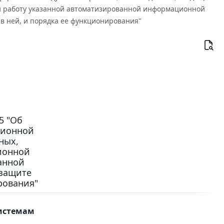
й работу указанной автоматизированной информационной
 в ней, и порядка ее функционирования"
5 "Об
ционной
ных,
ионной
анной
 защите
рования"
истемам