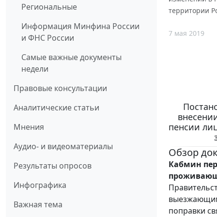
Региональные
территории Р
Информация Минфина России
7 мая 2019
и ФНС России
Самые важные документы
недели
Правовые консультации
Постано
Аналитические статьи
внесении
пенсии ли
Мнения
Аудио- и видеоматериалы
Обзор до
Кабмин пер
Результаты опросов
проживающ
Инфографика
Правительст
выезжающим 
Важная тема
поправки св