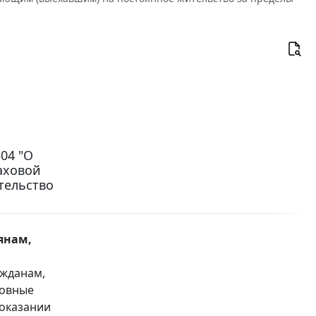
04 "О
аховой
тельство
янам,
ажданам,
новные
 оказании