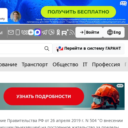
м
Войти
Eng
Перейти в систему ГАРАНТ
ование
Транспорт
Общество
IT
Профессия
П
ие Правительства РФ от 26 апреля 2019 г. N 504 "О внесении
ающим (выехавшим) на постоянное жительство за пределы