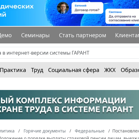
Демо
Семинары
Стать партнером
Клиента
Практика
Труд
Социальная сфера
ЖКХ
Образ
алитика
Горячие документы
Федеральные
Постановлен
Положение о порядке выплаты страховой пенсии лицам, выезж