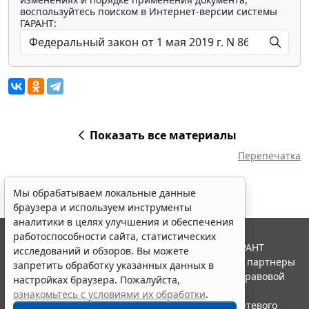
воспользуйтесь поиском в Интернет-версии системы
ГАРАНТ:
Показать все материалы
Перепечатка
Мы обрабатываем локальные данные
браузера и используем инструменты
аналитики в целях улучшения и обеспечения
работоспособности сайта, статистических
© ООО "НПП "ГАРАНТ-СЕРВИС", 2026. Система ГАРАНТ
исследований и обзоров. Вы можете
выпускается с 1990 года. Компания "Гарант" и ее партнеры
запретить обработку указанных данных в
являются участниками Российской ассоциации правовой
настройках браузера. Пожалуйста,
информации ГАРАНТ.
ознакомьтесь с условиями их обработки
.
Портал ГАРАНТ.РУ зарегистрирован в качестве сетевого