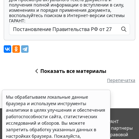
получения полной информации о вступлении в силу,
изменениях и порядке применения документа,
воспользуйтесь поиском в Интернет-версии системы
ГАРАНТ:
Показать все материалы
Перепечатка
Мы обрабатываем локальные данные
браузера и используем инструменты
аналитики в целях улучшения и обеспечения
работоспособности сайта, статистических
© ООО "НПП "ГАРАНТ-СЕРВИС", 2026. Система ГАРАНТ
исследований и обзоров. Вы можете
выпускается с 1990 года. Компания "Гарант" и ее партнеры
запретить обработку указанных данных в
являются участниками Российской ассоциации правовой
настройках браузера. Пожалуйста,