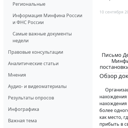
Региональные
10 сентября 2
Информация Минфина России
и ФНС России
Самые важные документы
недели
Правовые консультации
Письмо Д
Минфин
Аналитические статьи
постановки
Мнения
Обзор до
Аудио- и видеоматериалы
Организация
нахождения 
Результаты опросов
нахождения 
Инфографика
более одног
как место, 
Важная тема
прибыть в с