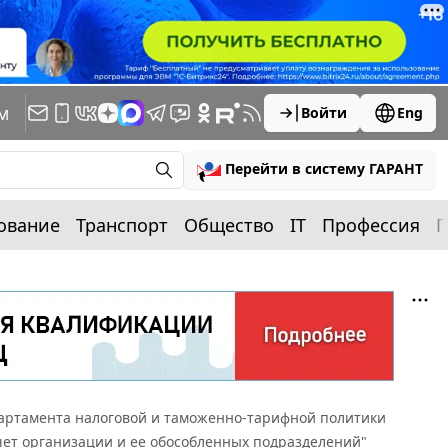
м
Войти
Eng
Перейти в систему ГАРАНТ
ование
Транспорт
Общество
IT
Профессия
П
артамента налоговой и таможенно-тарифной политики
 учет организации и ее обособленных подразделений"