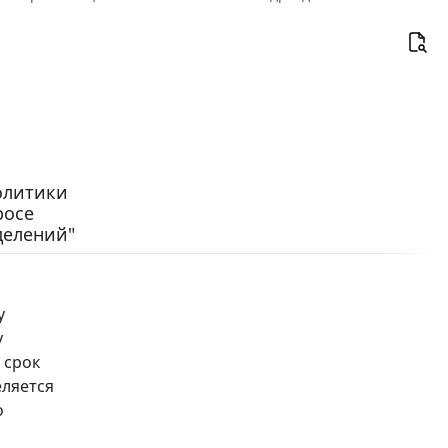
олитики
росе
делений"
у
у
 срок
еляется
о