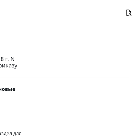
 г. N
риказу
 новые
аздел для