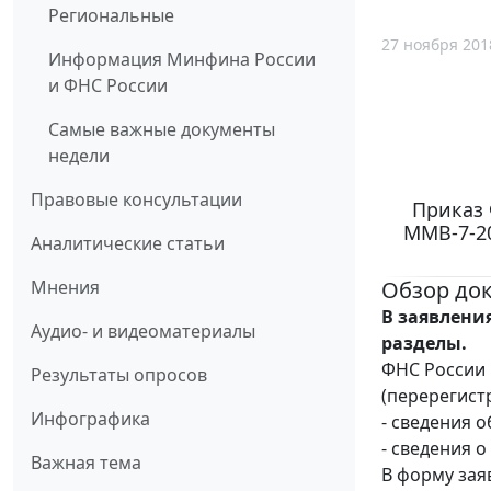
Региональные
27 ноября 201
Информация Минфина России
и ФНС России
Самые важные документы
недели
Правовые консультации
Приказ 
ММВ-7-2
Аналитические статьи
Обзор до
Мнения
В заявления
Аудио- и видеоматериалы
разделы.
ФНС России 
Результаты опросов
(перерегист
Инфографика
- сведения о
- сведения 
Важная тема
В форму зая