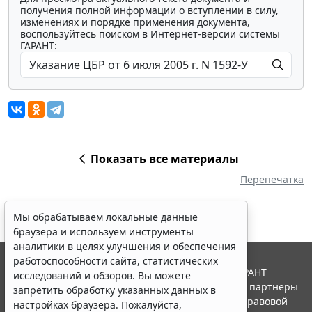
получения полной информации о вступлении в силу,
изменениях и порядке применения документа,
воспользуйтесь поиском в Интернет-версии системы
ГАРАНТ:
Показать все материалы
Перепечатка
Мы обрабатываем локальные данные
браузера и используем инструменты
аналитики в целях улучшения и обеспечения
работоспособности сайта, статистических
© ООО "НПП "ГАРАНТ-СЕРВИС", 2026. Система ГАРАНТ
исследований и обзоров. Вы можете
выпускается с 1990 года. Компания "Гарант" и ее партнеры
запретить обработку указанных данных в
являются участниками Российской ассоциации правовой
настройках браузера. Пожалуйста,