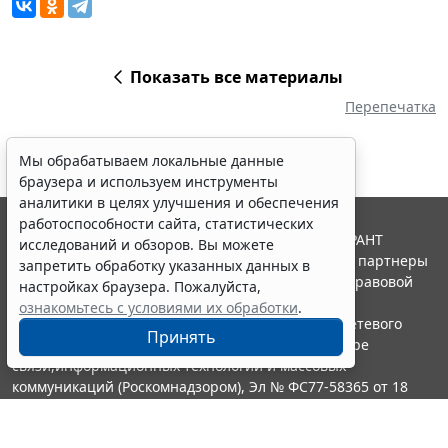
Показать все материалы
Перепечатка
Мы обрабатываем локальные данные
браузера и используем инструменты
аналитики в целях улучшения и обеспечения
работоспособности сайта, статистических
© ООО "НПП "ГАРАНТ-СЕРВИС", 2026. Система ГАРАНТ
исследований и обзоров. Вы можете
выпускается с 1990 года. Компания "Гарант" и ее партнеры
запретить обработку указанных данных в
являются участниками Российской ассоциации правовой
настройках браузера. Пожалуйста,
информации ГАРАНТ.
ознакомьтесь с условиями их обработки
.
Портал ГАРАНТ.РУ зарегистрирован в качестве сетевого
Принять
издания Федеральной службой по надзору в сфере
связи,информационных технологий и массовых
коммуникаций (Роскомнадзором), Эл № ФС77-58365 от 18
июня 2014 года.
16+