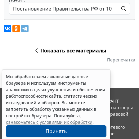
ГАРАНТ:
Показать все материалы
Перепечатка
Мы обрабатываем локальные данные
браузера и используем инструменты
аналитики в целях улучшения и обеспечения
работоспособности сайта, статистических
© ООО "НПП "ГАРАНТ-СЕРВИС", 2026. Система ГАРАНТ
исследований и обзоров. Вы можете
выпускается с 1990 года. Компания "Гарант" и ее партнеры
запретить обработку указанных данных в
являются участниками Российской ассоциации правовой
настройках браузера. Пожалуйста,
информации ГАРАНТ.
ознакомьтесь с условиями их обработки
.
Портал ГАРАНТ.РУ зарегистрирован в качестве сетевого
Принять
издания Федеральной службой по надзору в сфере