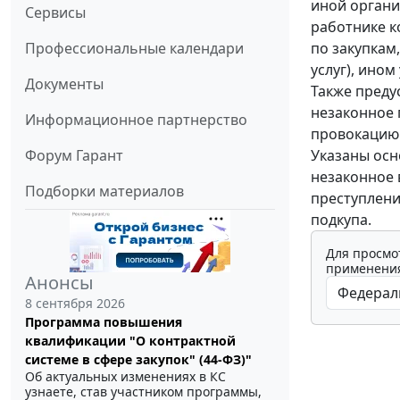
иной органи
Сервисы
работнике к
по закупкам
Профессиональные календари
услуг), ино
Документы
Также преду
незаконное 
Информационное партнерство
провокацию 
Указаны осн
Форум Гарант
незаконное 
Подборки материалов
преступлени
подкупа.
Для просмо
применения
Анонсы
8 сентября 2026
Программа повышения
квалификации "О контрактной
системе в сфере закупок" (44-ФЗ)"
Об актуальных изменениях в КС
узнаете, став участником программы,