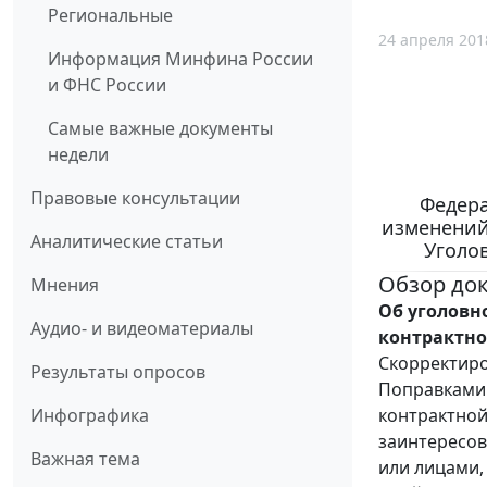
Региональные
24 апреля 201
Информация Минфина России
и ФНС России
Самые важные документы
недели
Правовые консультации
Федера
изменений
Аналитические статьи
Уголо
Обзор до
Мнения
Об уголовн
Аудио- и видеоматериалы
контрактно
Скорректиро
Результаты опросов
Поправками 
контрактной
Инфографика
заинтересов
Важная тема
или лицами,