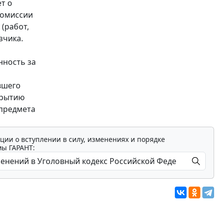
т о
комиссии
(работ,
зчика.
нность за
вшего
крытию
 предмета
ции о вступлении в силу, изменениях и порядке
мы ГАРАНТ: