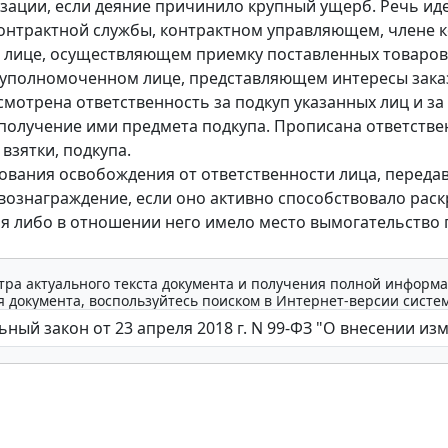
зации, если деяние причинило крупный ущерб. Речь иде
онтрактной службы, контрактном управляющем, члене 
, лице, осуществляющем приемку поставленных товаров 
м уполномоченном лице, представляющем интересы зака
смотрена ответственность за подкуп указанных лиц и за
получение ими предмета подкупа. Прописана ответстве
взятки, подкупа.
ования освобождения от ответственности лица, переда
вознаграждение, если оно активно способствовало рас
я либо в отношении него имело место вымогательство
тра актуального текста документа и получения полной информа
 документа, воспользуйтесь поиском в Интернет-версии систе