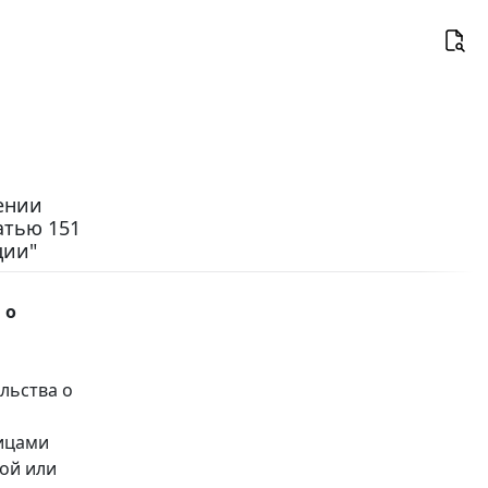
сении
атью 151
ции"
 о
льства о
лицами
ой или