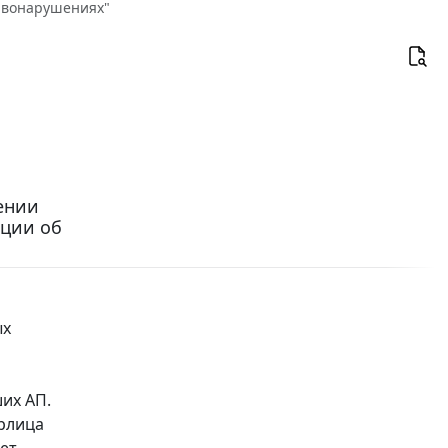
равонарушениях"
сении
ации об
ых
их АП.
рлица
ет