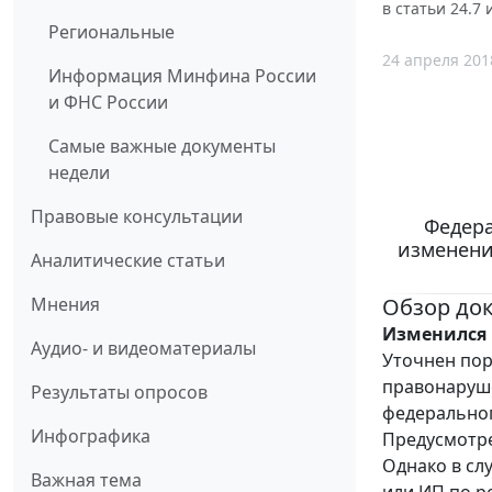
в статьи 24.7
Региональные
24 апреля 201
Информация Минфина России
и ФНС России
Самые важные документы
недели
Правовые консультации
Федера
изменени
Аналитические статьи
Обзор до
Мнения
Изменился 
Аудио- и видеоматериалы
Уточнен пор
правонаруше
Результаты опросов
федеральног
Инфографика
Предусмотре
Однако в сл
Важная тема
или ИП по р