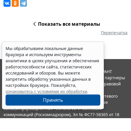
Показать все материалы
Перепечатка
Мы обрабатываем локальные данные
браузера и используем инструменты
аналитики в целях улучшения и обеспечения
работоспособности сайта, статистических
© ООО "НПП "ГАРАНТ-СЕРВИС", 2026. Система ГАРАНТ
исследований и обзоров. Вы можете
выпускается с 1990 года. Компания "Гарант" и ее партнеры
запретить обработку указанных данных в
являются участниками Российской ассоциации правовой
настройках браузера. Пожалуйста,
информации ГАРАНТ.
ознакомьтесь с условиями их обработки
.
Портал ГАРАНТ.РУ зарегистрирован в качестве сетевого
Принять
издания Федеральной службой по надзору в сфере
связи,информационных технологий и массовых
коммуникаций (Роскомнадзором), Эл № ФС77-58365 от 18
июня 2014 года.
16+