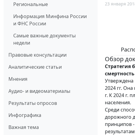
23 января 201
Региональные
Информация Минфина России
и ФНС России
Самые важные документы
недели
Распо
Правовые консультации
Обзор до
Стратегия 
Аналитические статьи
смертность 
Мнения
Утверждена 
2024 гг. Она
Аудио- и видеоматериалы
г. К 2024 г.
населения.
Результаты опросов
Среди спосо
Инфографика
дорожного д
принципов -
Важная тема
результатам