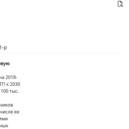
1-р
евую
а 2018-
ТП к 2030
 100 тыс.
тников
числе ее
кими
вных