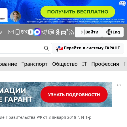
м
Войти
Eng
Перейти в систему ГАРАНТ
ование
Транспорт
Общество
IT
Профессия
П
е Правительства РФ от 8 января 2018 г. N 1-р