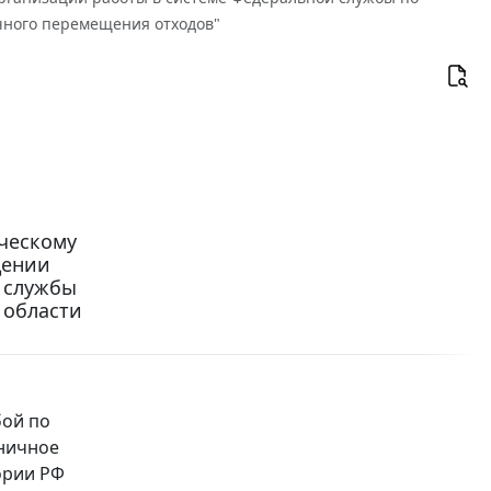
ичного перемещения отходов"
ческому
дении
 службы
 области
ой по
аничное
ории РФ