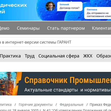
Демо
Семинары
Стать партнером
Клиента
Практика
Труд
Социальная сфера
ЖКХ
Образ
алитика
Горячие документы
Федеральные
Приказ Феде
ору от 28 января 2005 г. N 42 "Об утверждении Положения об