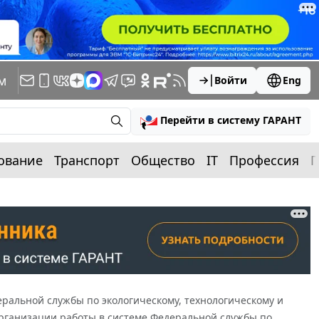
м
Войти
Eng
Перейти в систему ГАРАНТ
ование
Транспорт
Общество
IT
Профессия
П
ральной службы по экологическому, технологическому и
 организации работы в системе Федеральной службы по