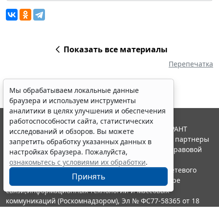
Показать все материалы
Перепечатка
Мы обрабатываем локальные данные
браузера и используем инструменты
аналитики в целях улучшения и обеспечения
работоспособности сайта, статистических
© ООО "НПП "ГАРАНТ-СЕРВИС", 2026. Система ГАРАНТ
исследований и обзоров. Вы можете
выпускается с 1990 года. Компания "Гарант" и ее партнеры
запретить обработку указанных данных в
являются участниками Российской ассоциации правовой
настройках браузера. Пожалуйста,
информации ГАРАНТ.
ознакомьтесь с условиями их обработки
.
Портал ГАРАНТ.РУ зарегистрирован в качестве сетевого
Принять
издания Федеральной службой по надзору в сфере
связи,информационных технологий и массовых
коммуникаций (Роскомнадзором), Эл № ФС77-58365 от 18
июня 2014 года.