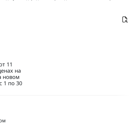
от 11
ценах на
а новом
 1 по 30
вом