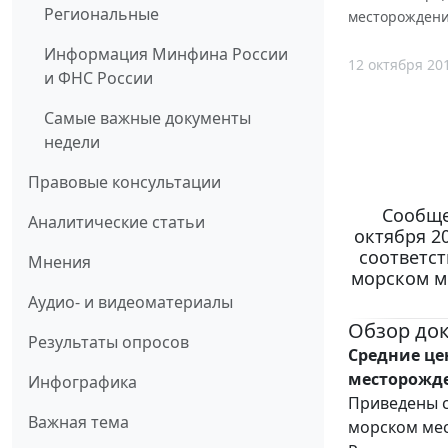
Региональные
месторождении
Информация Минфина России
12 октября 20
и ФНС России
Самые важные документы
недели
Правовые консультации
Сообще
Аналитические статьи
октября 2
соответс
Мнения
морском м
Аудио- и видеоматериалы
Обзор до
Результаты опросов
Средние це
месторожден
Инфографика
Приведены с
Важная тема
морском мес