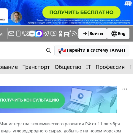
м
Войти
Eng
Перейти в систему ГАРАНТ
ование
Транспорт
Общество
IT
Профессия
П
инистерства экономического развития РФ от 11 октября
е виды углеводородного сырья, добытые на новом морском