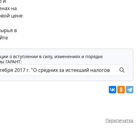
ю и
енах на
овой цене
сырья в
айте
ции о вступлении в силу, изменениях и порядке
мы ГАРАНТ:
Перепечатка