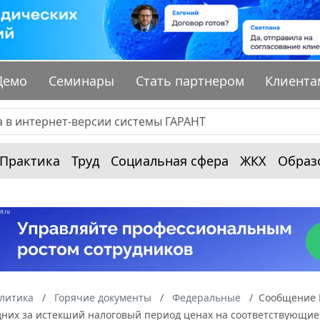
Демо
Семинары
Стать партнером
Клиента
Практика
Труд
Социальная сфера
ЖКХ
Образ
алитика
Горячие документы
Федеральные
Сообщение М
едних за истекший налоговый период ценах на соответствующи