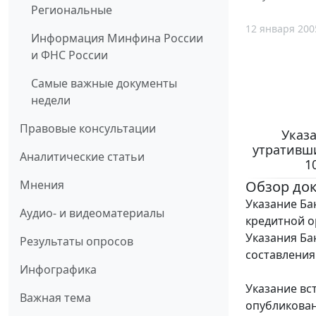
Региональные
12 января 200
Информация Минфина России
и ФНС России
Самые важные документы
недели
Правовые консультации
Указа
утративши
Аналитические статьи
1
Обзор до
Мнения
Указание Бан
Аудио- и видеоматериалы
кредитной о
Указания Бан
Результаты опросов
составления
Инфографика
Указание вс
Важная тема
опубликован