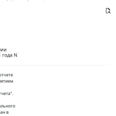
нии
 года N
 отчете
нятием
чета".
ального
ан в