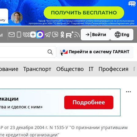
м
Войти
Eng
Перейти в систему ГАРАНТ
ование
Транспорт
Общество
IT
Профессия
П
Р от 23 декабря 2004 г. N 1535-У "О признании утратившим
чете кредитной организации"