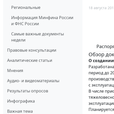
Региональные
18 августа 201
Информация Минфина России
и ФНС России
Самые важные документы
недели
Распоря
Правовые консультации
Обзор до
Аналитические статьи
О создании
Разработана
Мнения
период до 20
производств
Аудио- и видеоматериалы
с эксплуата
Результаты опросов
В числе при
тяжеловесно
Инфографика
эксплуатаци
Планируется
Важная тема