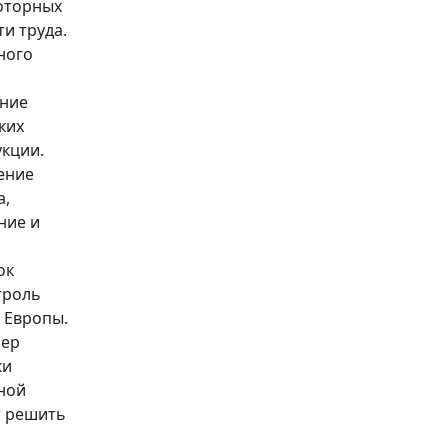
моторных
и труда.
ного
ение
ких
укции.
ение
а,
ние и
ок
троль
 Европы.
мер
ки
ной
т решить