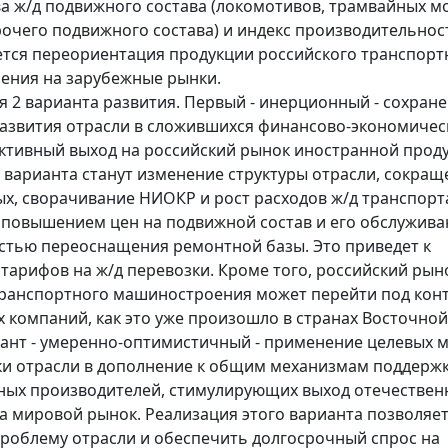
а ж/д подвижного состава (локомотивов, трамвайных 
рочего подвижного состава) и индекс производительност
тся переориентация продукции российского транспорт
ения на зарубежные рынки.
я 2 варианта развития. Первый - инерционный - сохран
азвития отрасли в сложившихся финансово-экономичес
активный выход на российский рынок иностранной прод
 варианта станут изменение структуры отрасли, сокращ
ых, сворачивание НИОКР и рост расходов ж/д транспорт
 повышением цен на подвижной состав и его обслужива
тью переоснащения ремонтной базы. Это приведет к
тарифов на ж/д перевозки. Кроме того, российский рын
ранспортного машиностроения может перейти под кон
 компаний, как это уже произошло в странах Восточной
ант - умеренно-оптимистичный - применение целевых 
и отрасли в дополнение к общим механизмам поддерж
ых производителей, стимулирующих выход отечествен
а мировой рынок. Реализация этого варианта позволяе
роблему отрасли и обеспечить долгосрочный спрос на