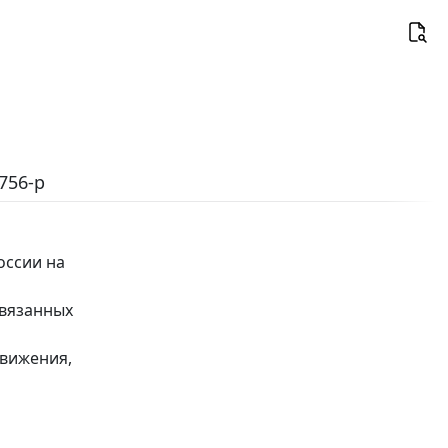
756-р
оссии на
связанных
движения,