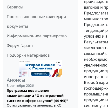
производств
Сервисы
вагонов и п
Предполагае
Профессиональные календари
машиностро
Предлагаетс
Документы
тенденций р
Информационное партнерство
условиях и 
Результатом
Форум Гарант
числа занят
связанный с
Подборки материалов
необходимос
увеличению 
продукции т
иностранных
Анонсы
Второй вари
8 сентября 2026
господдержк
Программа повышения
промышленн
квалификации "О контрактной
продукции н
системе в сфере закупок" (44-ФЗ)"
системную п
Об актуальных изменениях в КС