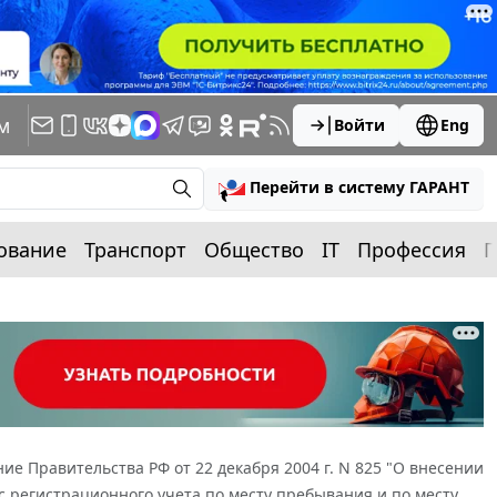
м
Войти
Eng
Перейти в систему ГАРАНТ
ование
Транспорт
Общество
IT
Профессия
П
ие Правительства РФ от 22 декабря 2004 г. N 825 "О внесении
 регистрационного учета по месту пребывания и по месту