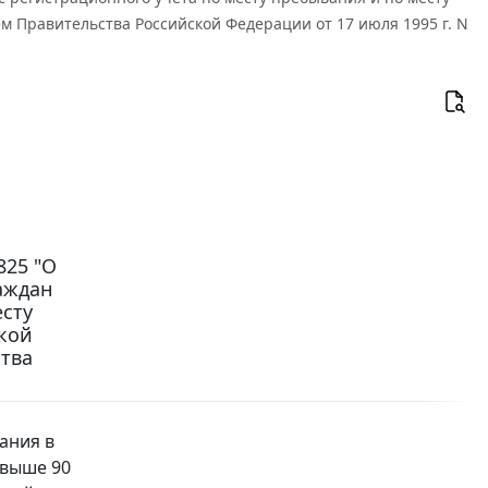
 Правительства Российской Федерации от 17 июля 1995 г. N
825 "О
аждан
есту
кой
тва
ания в
свыше 90