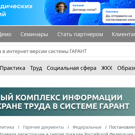
Демо
Семинары
Стать партнером
Клиента
Практика
Труд
Социальная сфера
ЖКХ
Образ
алитика
Горячие документы
Федеральные
Постановлен
равила регистрации и снятия граждан Российской Федерации с