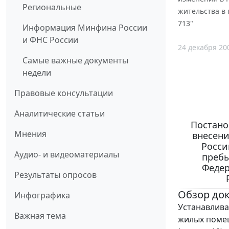
Региональные
жительства в
713"
Информация Минфина России
и ФНС России
24 декабря 20
Самые важные документы
недели
Правовые консультации
Аналитические статьи
Постанов
Мнения
внесени
Росси
Аудио- и видеоматериалы
пребы
Федер
Результаты опросов
Обзор до
Инфографика
Устанавлива
Важная тема
жилых помещ