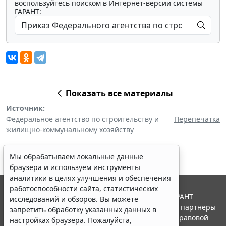
воспользуйтесь поиском в Интернет-версии системы
ГАРАНТ:
Показать все материалы
Источник:
Федеральное агентство по строительству и
Перепечатка
жилищно-коммунальному хозяйству
Мы обрабатываем локальные данные
браузера и используем инструменты
аналитики в целях улучшения и обеспечения
работоспособности сайта, статистических
© ООО "НПП "ГАРАНТ-СЕРВИС", 2026. Система ГАРАНТ
исследований и обзоров. Вы можете
выпускается с 1990 года. Компания "Гарант" и ее партнеры
запретить обработку указанных данных в
являются участниками Российской ассоциации правовой
настройках браузера. Пожалуйста,