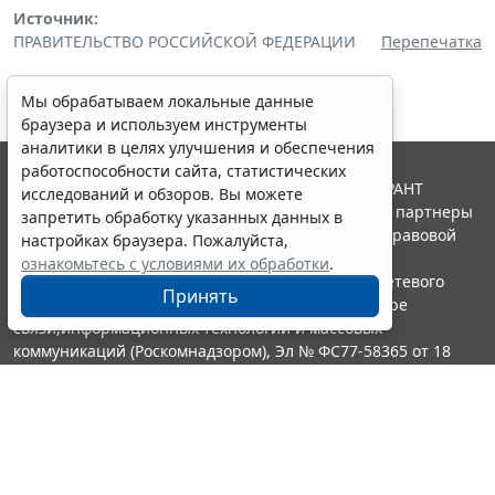
Источник:
ПРАВИТЕЛЬСТВО РОССИЙСКОЙ ФЕДЕРАЦИИ
Перепечатка
Мы обрабатываем локальные данные
браузера и используем инструменты
аналитики в целях улучшения и обеспечения
работоспособности сайта, статистических
© ООО "НПП "ГАРАНТ-СЕРВИС", 2026. Система ГАРАНТ
исследований и обзоров. Вы можете
выпускается с 1990 года. Компания "Гарант" и ее партнеры
запретить обработку указанных данных в
являются участниками Российской ассоциации правовой
настройках браузера. Пожалуйста,
информации ГАРАНТ.
ознакомьтесь с условиями их обработки
.
Портал ГАРАНТ.РУ зарегистрирован в качестве сетевого
Принять
издания Федеральной службой по надзору в сфере
связи,информационных технологий и массовых
коммуникаций (Роскомнадзором), Эл № ФС77-58365 от 18
июня 2014 года.
16+
Контакты
8-800-200-88-88