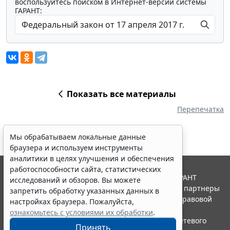
воспользуйтесь поиском в Интернет-версии системы
ГАРАНТ:
Показать все материалы
Перепечатка
Мы обрабатываем локальные данные
браузера и используем инструменты
аналитики в целях улучшения и обеспечения
работоспособности сайта, статистических
© ООО "НПП "ГАРАНТ-СЕРВИС", 2026. Система ГАРАНТ
исследований и обзоров. Вы можете
выпускается с 1990 года. Компания "Гарант" и ее партнеры
запретить обработку указанных данных в
являются участниками Российской ассоциации правовой
настройках браузера. Пожалуйста,
информации ГАРАНТ.
ознакомьтесь с условиями их обработки
.
Портал ГАРАНТ.РУ зарегистрирован в качестве сетевого
Принять