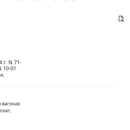
г. N 71-
 10-01
ы,
 вагонах
плат,