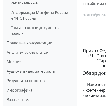
Региональные
российскими 
Информация Минфина России
30 октября 20
и ФНС России
Самые важные документы
недели
Правовые консультации
Приказ Фед
Аналитические статьи
т/1 "О в
"Та
Мнения
в
Аудио- и видеоматериалы
Обзор до
Результаты опросов
Изменяется 
и контейнер
Инфографика
рассчитанны
Важная тема