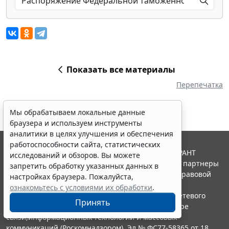
Показать все материалы
Перепечатка
Мы обрабатываем локальные данные
браузера и используем инструменты
аналитики в целях улучшения и обеспечения
работоспособности сайта, статистических
© ООО "НПП "ГАРАНТ-СЕРВИС", 2026. Система ГАРАНТ
исследований и обзоров. Вы можете
выпускается с 1990 года. Компания "Гарант" и ее партнеры
запретить обработку указанных данных в
являются участниками Российской ассоциации правовой
настройках браузера. Пожалуйста,
информации ГАРАНТ.
ознакомьтесь с условиями их обработки
.
Портал ГАРАНТ.РУ зарегистрирован в качестве сетевого
Принять
издания Федеральной службой по надзору в сфере
связи,информационных технологий и массовых
коммуникаций (Роскомнадзором), Эл № ФС77-58365 от 18