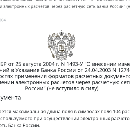
 электронных расчетов через расчетную сеть Банка России" (не
004
БР от 25 августа 2004 г. N 1493-У "О внесении из
ий в Указание Банка России от 24.04.2003 N 1274
остях применения форматов расчетных документ
ении электронных расчетов через расчетную сет
России" (не вступило в силу)
кумента
ся максимальная длина поля в символах поля 104 ра
используемого при осуществлении электронных расчето
еть Банка России.