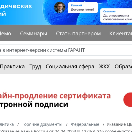
Демо
Семинары
Стать партнером
Клиента
Практика
Труд
Социальная сфера
ЖКХ
Образ
алитика
Горячие документы
Федеральные
Указание ЦБ
Указание Банка России от 24.04.2003 N 1274-У "Об особеннос