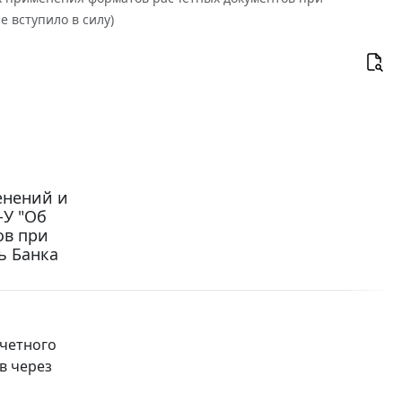
 вступило в силу)
менений и
-У "Об
ов при
ь Банка
счетного
в через