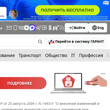
м
Войти
Eng
Перейти в систему ГАРАНТ
ование
Транспорт
Общество
IT
Профессия
П
Р от 25 августа 2004 г. N 1493-У "О внесении изменений и
тях применения форматов расчетных документов при