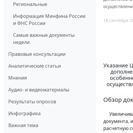
Региональные
осуществлении
Информация Минфина России
18 сентября 2
и ФНС России
Самые важные документы
недели
Правовые консультации
Указание Ц
Аналитические статьи
дополнен
особенн
Мнения
осуществл
Аудио- и видеоматериалы
Обзор до
Результаты опросов
Инфографика
Увеличивает
документа, 
Важная тема
расчетную с