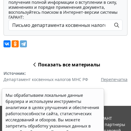
получения полной информации о вступлении в силу,
изменениях и порядке применения документа,
воспользуйтесь поиском в Интернет-версии системы
ГАРАНТ:
Показать все материалы
Источник:
Департамент косвенных налогов МНС РФ
Перепечатка
Мы обрабатываем локальные данные
браузера и используем инструменты
аналитики в целях улучшения и обеспечения
работоспособности сайта, статистических
© ООО "НПП "ГАРАНТ-СЕРВИС", 2026. Система ГАРАНТ
исследований и обзоров. Вы можете
выпускается с 1990 года. Компания "Гарант" и ее партнеры
запретить обработку указанных данных в
являются участниками Российской ассоциации правовой