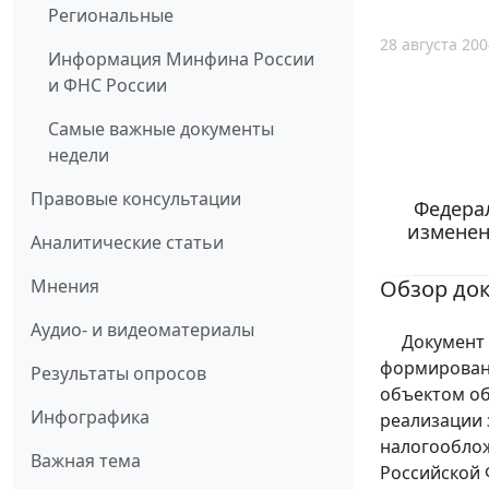
Региональные
28 августа 200
Информация Минфина России
и ФНС России
Самые важные документы
недели
Правовые консультации
Федерал
изменен
Аналитические статьи
Обзор до
Мнения
Аудио- и видеоматериалы
Документ яв
формировани
Результаты опросов
объектом об
Инфографика
реализации 
налогооблож
Важная тема
Российской 