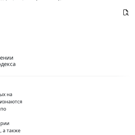
сении
одекса
ых на
ризнаются
 по
ории
 а также