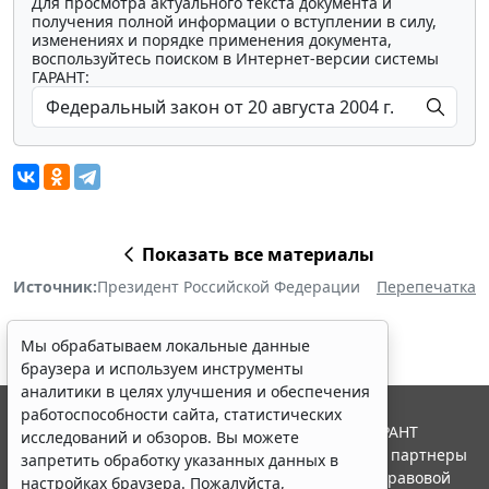
Для просмотра актуального текста документа и
получения полной информации о вступлении в силу,
изменениях и порядке применения документа,
воспользуйтесь поиском в Интернет-версии системы
ГАРАНТ:
Показать все материалы
Источник:
Президент Российской Федерации
Перепечатка
Мы обрабатываем локальные данные
браузера и используем инструменты
аналитики в целях улучшения и обеспечения
работоспособности сайта, статистических
© ООО "НПП "ГАРАНТ-СЕРВИС", 2026. Система ГАРАНТ
исследований и обзоров. Вы можете
выпускается с 1990 года. Компания "Гарант" и ее партнеры
запретить обработку указанных данных в
являются участниками Российской ассоциации правовой
настройках браузера. Пожалуйста,