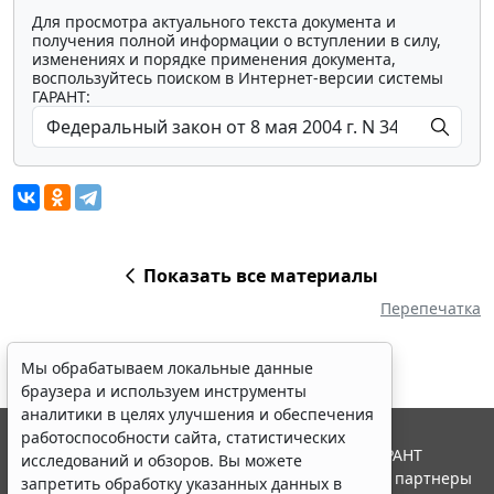
Для просмотра актуального текста документа и
получения полной информации о вступлении в силу,
изменениях и порядке применения документа,
воспользуйтесь поиском в Интернет-версии системы
ГАРАНТ:
Показать все материалы
Перепечатка
Мы обрабатываем локальные данные
браузера и используем инструменты
аналитики в целях улучшения и обеспечения
работоспособности сайта, статистических
© ООО "НПП "ГАРАНТ-СЕРВИС", 2026. Система ГАРАНТ
исследований и обзоров. Вы можете
выпускается с 1990 года. Компания "Гарант" и ее партнеры
запретить обработку указанных данных в