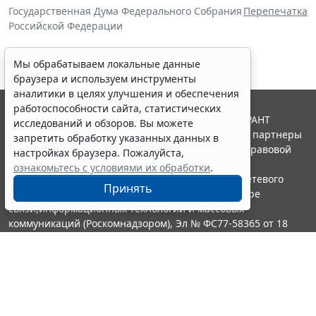
Государственная Дума Федерального Собрания
Перепечатка
Российской Федерации
Мы обрабатываем локальные данные
браузера и используем инструменты
аналитики в целях улучшения и обеспечения
работоспособности сайта, статистических
© ООО "НПП "ГАРАНТ-СЕРВИС", 2026. Система ГАРАНТ
исследований и обзоров. Вы можете
выпускается с 1990 года. Компания "Гарант" и ее партнеры
запретить обработку указанных данных в
являются участниками Российской ассоциации правовой
настройках браузера. Пожалуйста,
информации ГАРАНТ.
ознакомьтесь с условиями их обработки
.
Портал ГАРАНТ.РУ зарегистрирован в качестве сетевого
Принять
издания Федеральной службой по надзору в сфере
связи,информационных технологий и массовых
коммуникаций (Роскомнадзором), Эл № ФС77-58365 от 18
июня 2014 года.
16+
Контакты
8-800-200-88-88