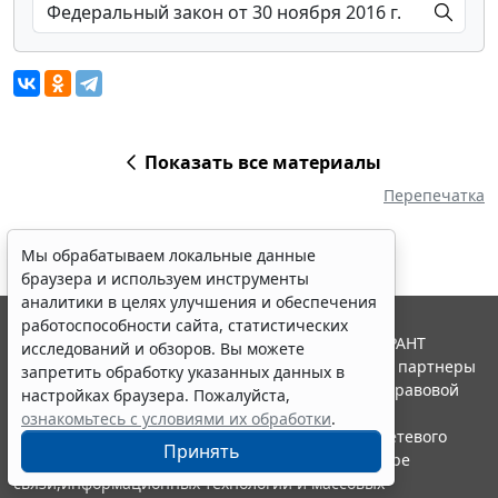
Показать все материалы
Перепечатка
Мы обрабатываем локальные данные
браузера и используем инструменты
аналитики в целях улучшения и обеспечения
работоспособности сайта, статистических
© ООО "НПП "ГАРАНТ-СЕРВИС", 2026. Система ГАРАНТ
исследований и обзоров. Вы можете
выпускается с 1990 года. Компания "Гарант" и ее партнеры
запретить обработку указанных данных в
являются участниками Российской ассоциации правовой
настройках браузера. Пожалуйста,
информации ГАРАНТ.
ознакомьтесь с условиями их обработки
.
Портал ГАРАНТ.РУ зарегистрирован в качестве сетевого
Принять
издания Федеральной службой по надзору в сфере
связи,информационных технологий и массовых