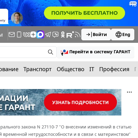
м
Войти
Eng
Перейти в систему ГАРАНТ
ование
Транспорт
Общество
IT
Профессия
П
рального закона N 27110-7 "О внесении изменений в статью
й временной нетрудоспособности и в связи с материнством"