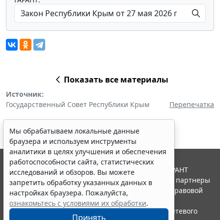
Показать все материалы
Источник:
Государственный Совет Республики Крым
Перепечатка
Мы обрабатываем локальные данные
браузера и используем инструменты
аналитики в целях улучшения и обеспечения
работоспособности сайта, статистических
© ООО "НПП "ГАРАНТ-СЕРВИС", 2026. Система ГАРАНТ
исследований и обзоров. Вы можете
выпускается с 1990 года. Компания "Гарант" и ее партнеры
запретить обработку указанных данных в
являются участниками Российской ассоциации правовой
настройках браузера. Пожалуйста,
информации ГАРАНТ.
ознакомьтесь с условиями их обработки
.
Портал ГАРАНТ.РУ зарегистрирован в качестве сетевого
Принять