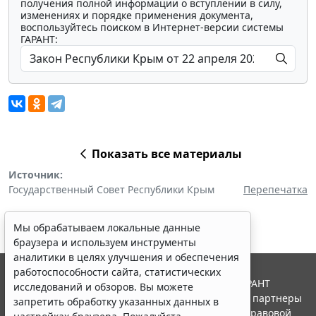
получения полной информации о вступлении в силу,
изменениях и порядке применения документа,
воспользуйтесь поиском в Интернет-версии системы
ГАРАНТ:
Показать все материалы
Источник:
Государственный Совет Республики Крым
Перепечатка
Мы обрабатываем локальные данные
браузера и используем инструменты
аналитики в целях улучшения и обеспечения
работоспособности сайта, статистических
© ООО "НПП "ГАРАНТ-СЕРВИС", 2026. Система ГАРАНТ
исследований и обзоров. Вы можете
выпускается с 1990 года. Компания "Гарант" и ее партнеры
запретить обработку указанных данных в
являются участниками Российской ассоциации правовой