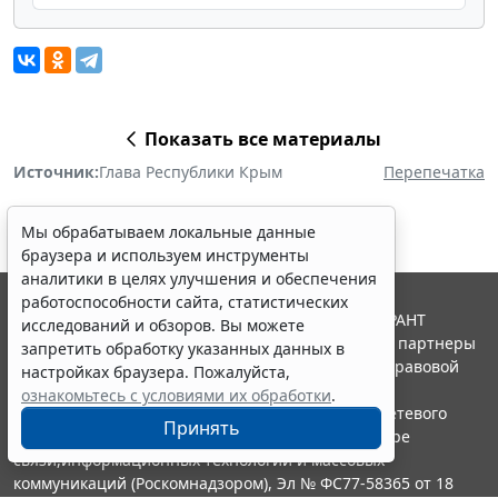
Показать все материалы
Источник:
Глава Республики Крым
Перепечатка
Мы обрабатываем локальные данные
браузера и используем инструменты
аналитики в целях улучшения и обеспечения
работоспособности сайта, статистических
© ООО "НПП "ГАРАНТ-СЕРВИС", 2026. Система ГАРАНТ
исследований и обзоров. Вы можете
выпускается с 1990 года. Компания "Гарант" и ее партнеры
запретить обработку указанных данных в
являются участниками Российской ассоциации правовой
настройках браузера. Пожалуйста,
информации ГАРАНТ.
ознакомьтесь с условиями их обработки
.
Портал ГАРАНТ.РУ зарегистрирован в качестве сетевого
Принять
издания Федеральной службой по надзору в сфере
связи,информационных технологий и массовых
коммуникаций (Роскомнадзором), Эл № ФС77-58365 от 18