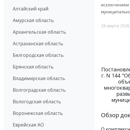
исключением 
Алтайский край
муниципально
Амурская область
28 марта 2026
Архангельская область
Астраханская область
Белгородская область
Брянская область
Постановле
г. N 144 "
Владимирская область
объе
многоква
Волгоградская область
разв
муници
Вологодская область
Воронежская область
Обзор до
Еврейская АО
О комплексн