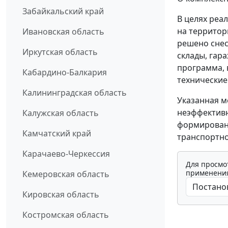
Забайкальский край
В целях реа
на территор
Ивановская область
решено снес
Иркутская область
склады, гар
программа, 
Кабардино-Балкария
технические
Калининградская область
Указанная м
неэффективн
Калужская область
формирован
Камчатский край
транспортно
Карачаево-Черкессия
Для просмо
применения
Кемеровская область
Кировская область
Костромская область