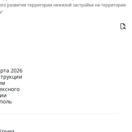
ого развития территории нежилой застройки на территории
м"
рта 2026
струкции
ем
ексного
рии
поль
Крыма.