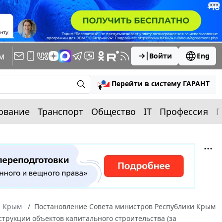
м
Войти
Eng
Перейти в систему ГАРАНТ
ование
Транспорт
Общество
IT
Профессия
П
а Крым
Постановление Совета министров Республики Крым
струкции объектов капитального строительства (за