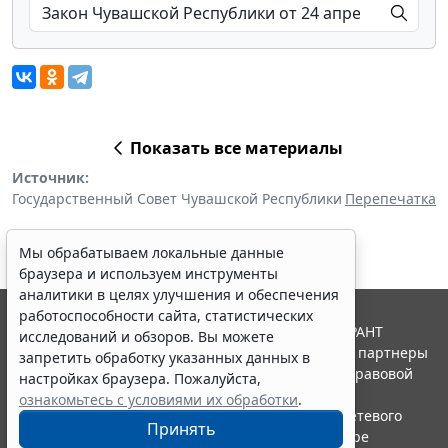
Показать все материалы
Источник:
Государственный Совет Чувашской Республики
Перепечатка
Мы обрабатываем локальные данные
браузера и используем инструменты
аналитики в целях улучшения и обеспечения
работоспособности сайта, статистических
© ООО "НПП "ГАРАНТ-СЕРВИС", 2026. Система ГАРАНТ
исследований и обзоров. Вы можете
выпускается с 1990 года. Компания "Гарант" и ее партнеры
запретить обработку указанных данных в
являются участниками Российской ассоциации правовой
настройках браузера. Пожалуйста,
информации ГАРАНТ.
ознакомьтесь с условиями их обработки
.
Портал ГАРАНТ.РУ зарегистрирован в качестве сетевого
Принять
издания Федеральной службой по надзору в сфере