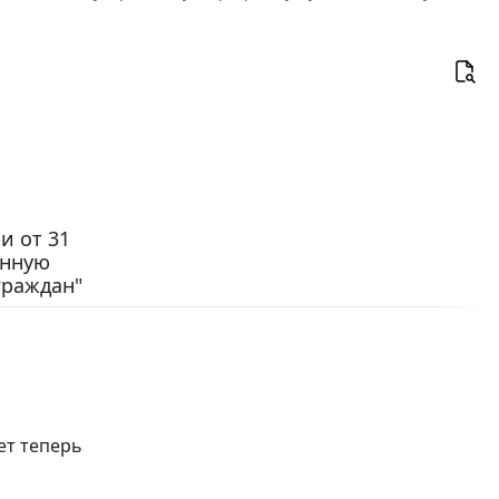
и от 31
енную
граждан"
ет теперь