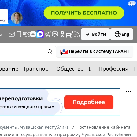
м
Войти
Eng
Перейти в систему ГАРАНТ
ование
Транспорт
Общество
IT
Профессия
П
кументы. Чувашская Республика
Постановление Кабинета
менений в государственную программу Чувашской Республики