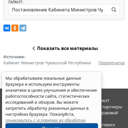
ГАРАНТ:
Показать все материалы
Источник:
Кабинет Министров Чувашской Республики
Перепечатка
Мы обрабатываем локальные данные
браузера и используем инструменты
аналитики в целях улучшения и обеспечения
работоспособности сайта, статистических
© ООО "НПП "ГАРАНТ-СЕРВИС", 2026. Система ГАРАНТ
исследований и обзоров. Вы можете
выпускается с 1990 года. Компания "Гарант" и ее партнеры
запретить обработку указанных данных в
являются участниками Российской ассоциации правовой
настройках браузера. Пожалуйста,
информации ГАРАНТ.
ознакомьтесь с условиями их обработки
.
Портал ГАРАНТ.РУ зарегистрирован в качестве сетевого