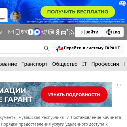
м
Войти
Eng
Перейти в систему ГАРАНТ
ование
Транспорт
Общество
IT
Профессия
П
кументы. Чувашская Республика
Постановление Кабинета
 Порядка предоставления услуги удаленного доступа к