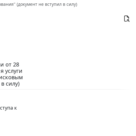
ания" (документ не вступил в силу)
и от 28
я услуги
оисковым
в силу)
ступа к