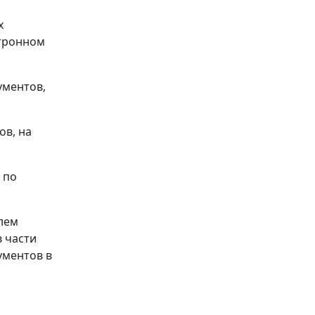
х
ктронном
ументов,
ов, на
 по
лем
 части
ументов в