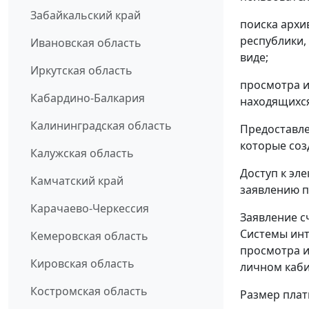
Забайкальский край
поиска архи
республики,
Ивановская область
виде;
Иркутская область
просмотра и
Кабардино-Балкария
находящихся
Калининградская область
Предоставле
которые соз
Калужская область
Доступ к эл
Камчатский край
заявлению п
Карачаево-Черкессия
Заявление с
Системы инт
Кемеровская область
просмотра и
Кировская область
личном каби
Костромская область
Размер плат