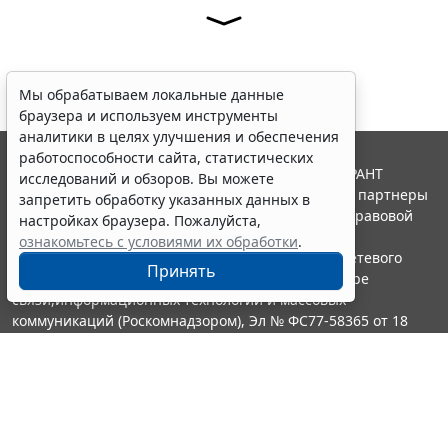
Мы обрабатываем локальные данные
браузера и используем инструменты
аналитики в целях улучшения и обеспечения
работоспособности сайта, статистических
© ООО "НПП "ГАРАНТ-СЕРВИС", 2026. Система ГАРАНТ
исследований и обзоров. Вы можете
выпускается с 1990 года. Компания "Гарант" и ее партнеры
запретить обработку указанных данных в
являются участниками Российской ассоциации правовой
настройках браузера. Пожалуйста,
информации ГАРАНТ.
ознакомьтесь с условиями их обработки
.
Портал ГАРАНТ.РУ зарегистрирован в качестве сетевого
Принять
издания Федеральной службой по надзору в сфере
связи,информационных технологий и массовых
коммуникаций (Роскомнадзором), Эл № ФС77-58365 от 18
июня 2014 года.
16+
Контакты
8-800-200-88-88