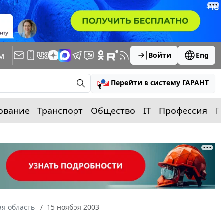
м
Войти
Eng
Перейти в систему ГАРАНТ
ование
Транспорт
Общество
IT
Профессия
П
я область
15 ноября 2003