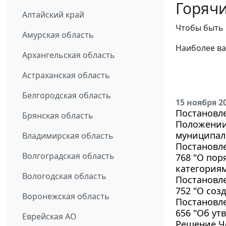
Горячи
Алтайский край
Чтобы быть 
Амурская область
Наиболее ва
Архангельская область
Астраханская область
Белгородская область
15 ноября 2
Постановле
Брянская область
Положении 
муниципал
Владимирская область
Постановле
Волгоградская область
768 "О пор
категория
Вологодская область
Постановле
752 "О соз
Воронежская область
Постановле
656 "Об ут
Еврейская АО
Решение Че