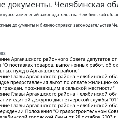
е документы. Челябинская обл
в курсе изменений законодательства Челябинской облас
жные документы и бизнес-справки законодательства
Че
003
ние Аргаяшского районного Совета депутатов от 2
"О поставках товаров, выполненных работ, об ок
ьных нужд в Аргаяшском районе"
ние Главы Аргаяшского района Челябинской облас
ядке предоставления льгот по оплате жилищно-к
м граждан, проживающим в сельской местности"
ние Главы Аргаяшского района Челябинской облас
дании единой дежурно-диспетчерской службы "01
ние Главы Аргаяшского района Челябинской облас
верждении Положения "О градостроительном Сов
лябинской городской Думы от 28 октября 2003 г.