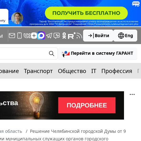
м
Войти
Eng
Перейти в систему ГАРАНТ
ование
Транспорт
Общество
IT
Профессия
П
я область
Решение Челябинской городской Думы от 9
ции муниципальных служащих органов городского