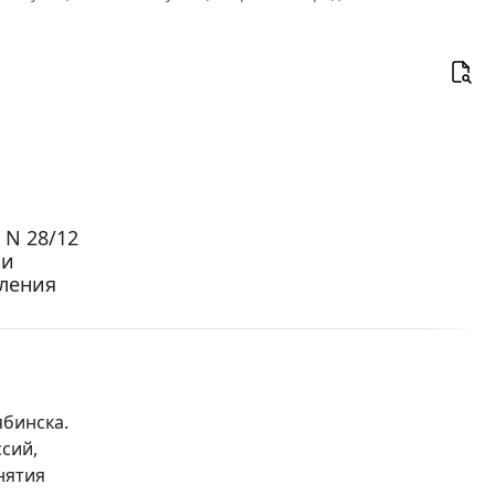
 N 28/12
ии
ления
бинска.
сий,
нятия