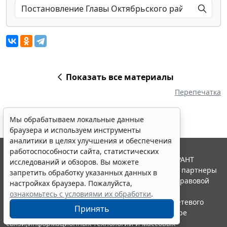
Показать все материалы
Перепечатка
Мы обрабатываем локальные данные
браузера и используем инструменты
аналитики в целях улучшения и обеспечения
работоспособности сайта, статистических
© ООО "НПП "ГАРАНТ-СЕРВИС", 2026. Система ГАРАНТ
исследований и обзоров. Вы можете
выпускается с 1990 года. Компания "Гарант" и ее партнеры
запретить обработку указанных данных в
являются участниками Российской ассоциации правовой
настройках браузера. Пожалуйста,
информации ГАРАНТ.
ознакомьтесь с условиями их обработки
.
Портал ГАРАНТ.РУ зарегистрирован в качестве сетевого
Принять
издания Федеральной службой по надзору в сфере
связи,информационных технологий и массовых