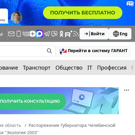
м
Войти
Eng
Перейти в систему ГАРАНТ
ование
Транспорт
Общество
IT
Профессия
П
я область
Распоряжение Губернатора Челябинской
ки "Экология-2003"